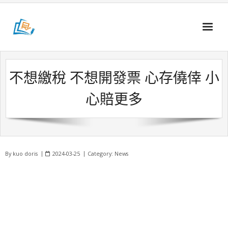
Skip
to
content
不想繳稅 不想開發票 心存僥倖 小
心賠更多
By
kuo doris
2024-03-25
Category:
News