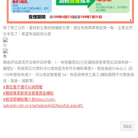
除了勞工以外，還有對企業紓困補助方案，現在有將標準再放寬一點，企業主們
也辛苦了，希望有協助到大家
簡易評估是否符合條件四步驟：1、有稅籍登記(已在國稅局營業登記且領有統一
編號)2、財政部公示資料可以查詢是否有符合補貼專案3、營收衰退50%以上 (若
109年營收有減少，可以來試算看看 !)4、有投保勞保之員工(補貼期間不可實施減
班、裁員、減薪等)
#實在看不懂可以詢問喔
#艱困事業薪資及營運資金補貼
#經濟部補貼懶人包
https://csm-
subsidy.cdri.org.tw/subsidy02/tips/list.aspx#C
Next