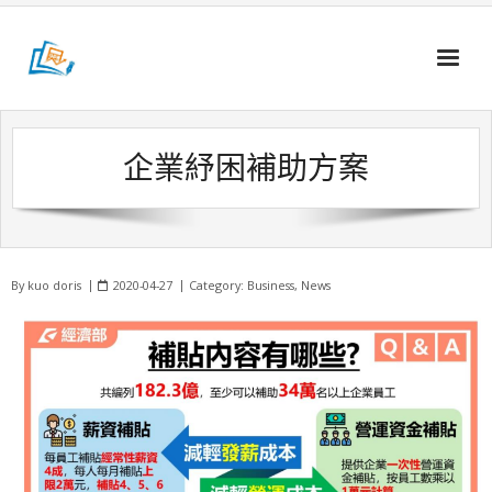
Skip
to
content
企業紓困補助方案
By
kuo doris
2020-04-27
Category:
Business
,
News