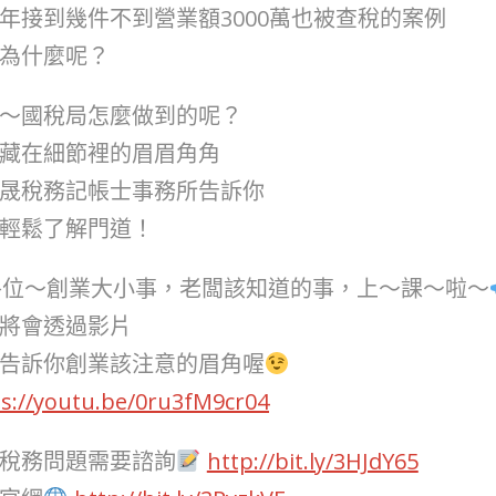
年接到幾件不到營業額3000萬也被查稅的案例
為什麼呢？
～國稅局怎麼做到的呢？
藏在細節裡的眉眉角角
晟稅務記帳士事務所告訴你
輕鬆了解門道！
各位～創業大小事，老闆該知道的事，上～課～啦～
將會透過影片
告訴你創業該注意的眉角喔
s://youtu.be/0ru3fM9cr04
稅務問題需要諮詢
http://bit.ly/3HJdY65