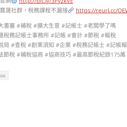
官網
http://bit.ly/3PyzkVE
寶晟社群，稅務課程不漏接
https://reurl.cc/O
大書審 #補稅 #擴大生意 #記帳士 #老闆學了嗎
晟稅務記帳士事務所 #記帳 #會計 #節稅 #報稅
稅局 #查稅 #創業須知 #企業 #稅務記帳士 #記帳
法節稅 #補稅協商 #協商技巧 #最高節稅紀錄175萬
ious