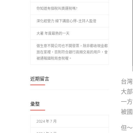
你知道有個稅叫奧運稅嗎?
深化經營力 線下講座心得–主持人盈瀅
大暑 年度最熱的一天
做生意不開公司也不開發票，除非都收現金都
放在家裡，否則符合銀行高頻交易的用戶，會
被通報國稅局查稅喔。
近期留言
台灣
大部
一方
彙整
被國
2024 年 7 月
但～