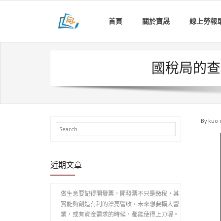
Skip
to
首頁
關於寶晟
線上勞報
content
國稅局的查
By
kuo 
近期文章
做生意要記得開發票，開發票不只是繳稅，其
實能夠創造有利的漂亮營收，未來想要擴大營
業，或有資金需求的時候，都能使得上力喔。