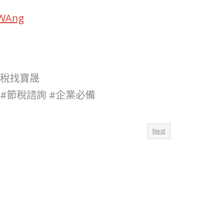
EWAng
報稅找寶晟
 #節稅諮詢 #企業必備
Next