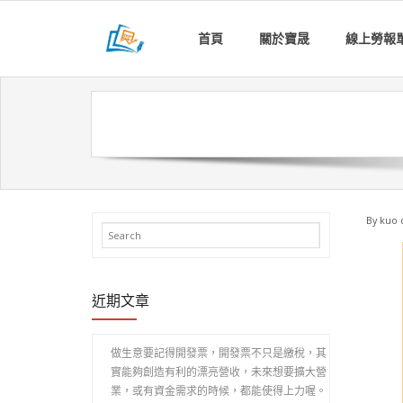
Skip
to
首頁
關於寶晟
線上勞報
content
By
kuo 
近期文章
做生意要記得開發票，開發票不只是繳稅，其
實能夠創造有利的漂亮營收，未來想要擴大營
業，或有資金需求的時候，都能使得上力喔。