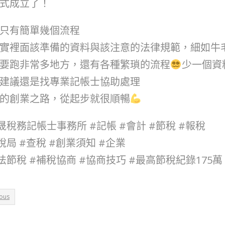
式成立了！
只有簡單幾個流程
實裡面該準備的資料與該注意的法律規範，細如牛
要跑非常多地方，還有各種繁瑣的流程
少一個資
建議還是找專業記帳士協助處理
的創業之路，從起步就很順暢
晟稅務記帳士事務所 #記帳 #會計 #節稅 #報稅
稅局 #查稅 #創業須知 #企業
法節稅 #補稅協商 #協商技巧 #最高節稅紀錄175萬
ious