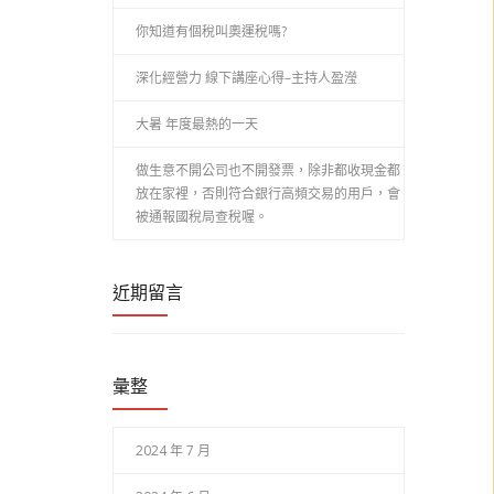
你知道有個稅叫奧運稅嗎?
深化經營力 線下講座心得–主持人盈瀅
大暑 年度最熱的一天
做生意不開公司也不開發票，除非都收現金都
放在家裡，否則符合銀行高頻交易的用戶，會
被通報國稅局查稅喔。
近期留言
彙整
2024 年 7 月