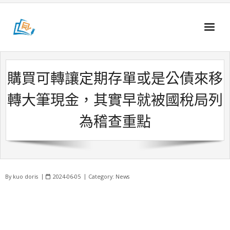
Skip
to
content
購買可轉讓定期存單或是公債來移
轉大筆現金，其實早就被國稅局列
為稽查重點
By
kuo doris
2024-06-05
Category:
News